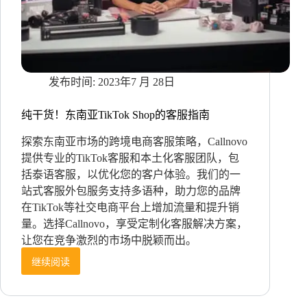
出
海
历
险，
迎
来
2023年7 月 28日
了
反
转！
纯干货！东南亚TikTok Shop的客服指南
探索东南亚市场的跨境电商客服策略，Callnovo
提供专业的TikTok客服和本土化客服团队，包
括泰语客服，以优化您的客户体验。我们的一
站式客服外包服务支持多语种，助力您的品牌
在TikTok等社交电商平台上增加流量和提升销
量。选择Callnovo，享受定制化客服解决方案，
让您在竞争激烈的市场中脱颖而出。
继续阅读
纯
干
货！