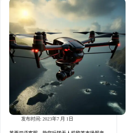
领
平
台
入
驻
宜
家，
全
球
客
服
一
站
式
服
务
全
方
位
赋
2023年7 月 1日
能