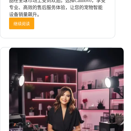
品在全球市场上受到欢迎。选择Callnovo，享受
专业、高效的售后服务体验，让您的宠物智能
设备销量飙升。
继续阅读
机
会
与
危
机
之
下，
一
家
宠
物
智
能
设
备
企
业
的