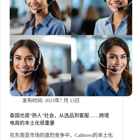
付
款
+盲
盒
式
派
送，
中
东
电
商
不
可
或
缺
2023年7 月 13日
泰国也是“熟人”社会，从选品到客服……跨境
电商的本土化很重要
在东南亚市场的激烈竞争中，Callnovo的本土化