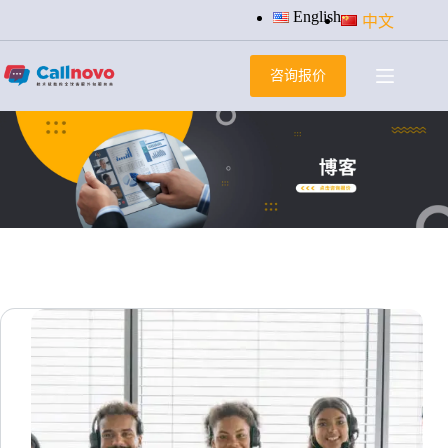
跳
English
中文
过
内
咨询报价
容