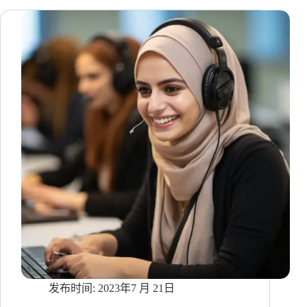
东
南
亚
TikTok
Shop
的
客
服
指
南
2023年7 月 21日