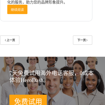
化的服务，助力您的品牌形象提升。
继续阅读
英
语-
德
语
客
服
电
上一页
下一页
话
咨
询
量
少，
德
7天免费试用海外电话客服，0成本
国
母
体验HeroDash。
语
客
服
外
免费试用
包