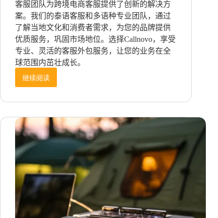
客服团队为跨境电商客服提供了创新的解决方
案。我们的泰语客服和多语种专业团队，通过
了解当地文化和消费者需求，为您的品牌提供
优质服务，巩固市场地位。选择Callnovo，享受
专业、灵活的客服外包服务，让您的业务在全
球范围内茁壮成长。
继续阅读
泰
国
也
是
“熟
人”
社
会，
从
选
品
到
客
服……