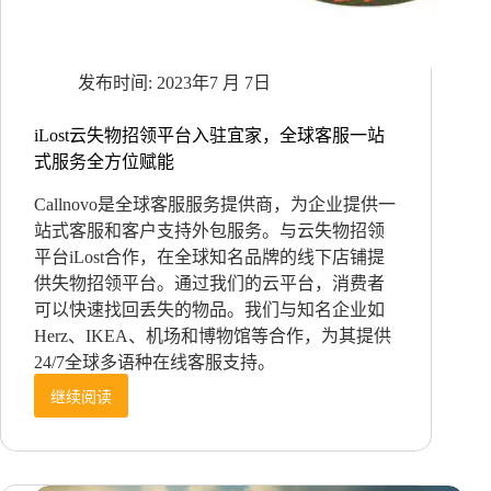
能
做
到
2023年7 月 7日
吗？
iLost云失物招领平台入驻宜家，全球客服一站
式服务全方位赋能
Callnovo是全球客服服务提供商，为企业提供一
站式客服和客户支持外包服务。与云失物招领
平台iLost合作，在全球知名品牌的线下店铺提
供失物招领平台。通过我们的云平台，消费者
可以快速找回丢失的物品。我们与知名企业如
Herz、IKEA、机场和博物馆等合作，为其提供
24/7全球多语种在线客服支持。
继续阅读
iLost
云
失
物
招