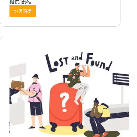
提供服务。
继续阅读
欧
美
户
外
电
源
消
费
者
最
关
心
的……
您
的
海
外
客
服
团
队