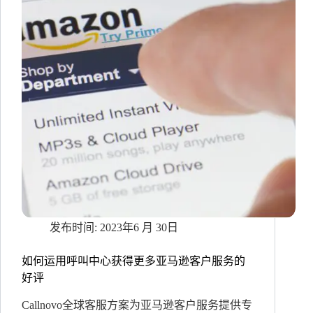
玩
转
无
人
机
欧
美
市
场
服
务
模
式
2023年6 月 30日
如何运用呼叫中心获得更多亚马逊客户服务的
好评
Callnovo全球客服方案为亚马逊客户服务提供专